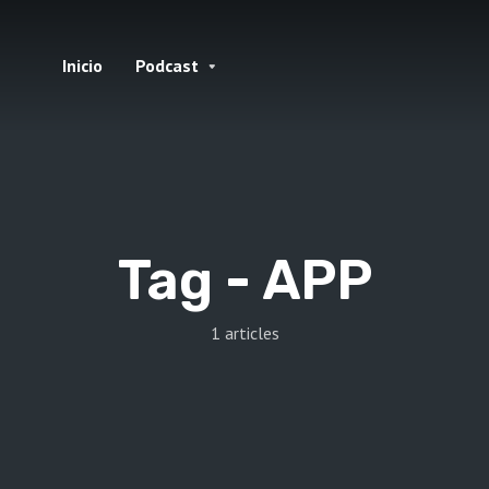
Inicio
Podcast
Tag -
APP
1 articles