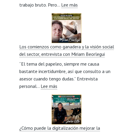
:
trabajo bruto. Pero…
Lee más
Pasión
por
la
Avileña
de
Los comienzos como ganadera y la visión social
padres
del sector, entrevista con Miriam Beorlegui
a
“El tema del papeleo, siempre me causa
hijos,
bastante incertidumbre, así que consulto a un
entrevista
asesor cuando tengo dudas.” Entrevista
con
:
personal…
Lee más
Jesús
Los
González
comienzos
Veneros
como
ganadera
y
¿Cómo puede la digitalización mejorar la
la