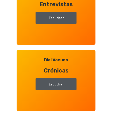
Entrevistas
Juan
Ramón
Gallego
Escuchar
Dial Vacuno
Crónicas
Escuchar