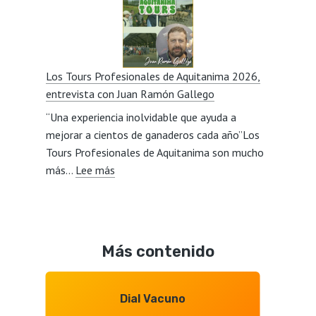
de
con
vacuno,
Javier
mercados,
Lillo
calidad,
Los Tours Profesionales de Aquitanima 2026,
relevo
entrevista con Juan Ramón Gallego
generacional,
“Una experiencia inolvidable que ayuda a
consumidore
mejorar a cientos de ganaderos cada año”Los
y
Tours Profesionales de Aquitanima son mucho
Mercosur,
:
más…
Lee más
entrevista
Los
con
Tours
Octavio
Profesionales
Gonzalo
de
Más contenido
Aquitanima
2026,
entrevista
Dial Vacuno
con