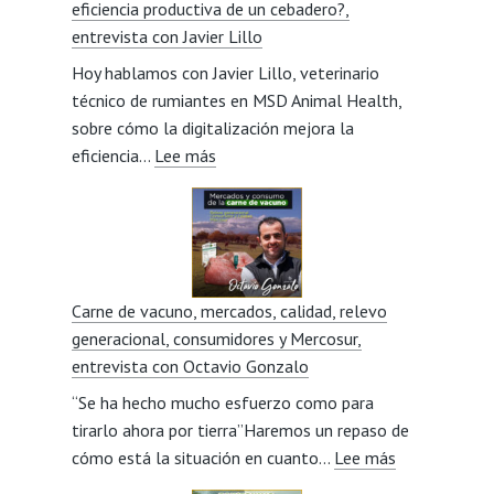
eficiencia productiva de un cebadero?,
visión
entrevista con Javier Lillo
social
Hoy hablamos con Javier Lillo, veterinario
del
técnico de rumiantes en MSD Animal Health,
sector,
sobre cómo la digitalización mejora la
entrevista
:
eficiencia…
Lee más
con
¿Cómo
Miriam
puede
Beorlegui
la
digitalización
mejorar
Carne de vacuno, mercados, calidad, relevo
la
generacional, consumidores y Mercosur,
eficiencia
entrevista con Octavio Gonzalo
productiva
“Se ha hecho mucho esfuerzo como para
de
tirarlo ahora por tierra”Haremos un repaso de
un
:
cómo está la situación en cuanto…
cebadero?,
Lee más
Carne
entrevista