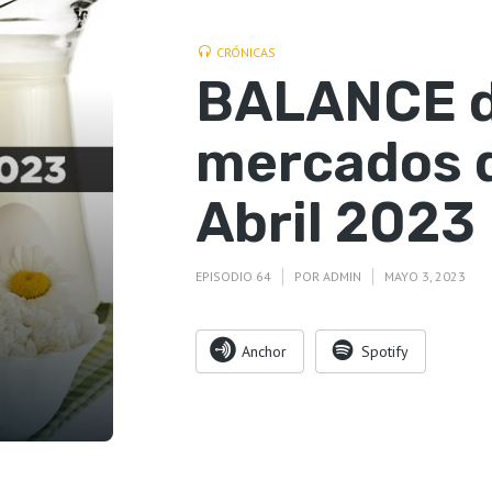
CRÓNICAS
BALANCE d
mercados d
Abril 2023
EPISODIO 64
POR
ADMIN
MAYO 3, 2023
Anchor
Spotify