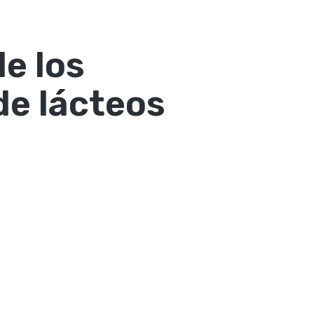
e los
e lácteos