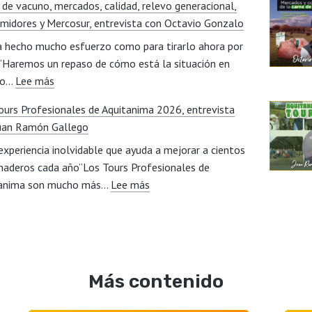
 de vacuno, mercados, calidad, relevo generacional,
puede
social
midores y Mercosur, entrevista con Octavio Gonzalo
la
del
a hecho mucho esfuerzo como para tirarlo ahora por
digitalización
sector,
a”Haremos un repaso de cómo está la situación en
mejorar
entrevista
:
to…
Lee más
la
con
Carne
eficiencia
Miriam
ours Profesionales de Aquitanima 2026, entrevista
de
productiva
Beorlegui
uan Ramón Gallego
vacuno,
de
experiencia inolvidable que ayuda a mejorar a cientos
mercados,
un
naderos cada año”Los Tours Profesionales de
calidad,
cebadero?,
:
tanima son mucho más…
relevo
Lee más
entrevista
Los
generacional,
con
Tours
consumidores
Javier
Profesionales
y
Lillo
de
Mercosur,
Aquitanima
entrevista
Más contenido
2026,
con
entrevista
Octavio