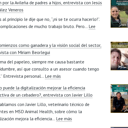
 por la Avileña de padres a hijos, entrevista con Jesús
lez Veneros
 al principio le dije que no, “¡ni se te ocurra hacerlo!”.
complicaciones de mucho trabajo bruto. Pero…
Lee
asión
omienzos como ganadera y la visión social del sector,
or
vista con Miriam Beorlegui
a
ema del papeleo, siempre me causa bastante
vileña
tidumbre, así que consulto a un asesor cuando tengo
e
:
.” Entrevista personal…
adres
Lee más
Los
 puede la digitalización mejorar la eficiencia
comienzos
jos,
ctiva de un cebadero?, entrevista con Javier Lillo
como
ntrevista
ablamos con Javier Lillo, veterinario técnico de
ganadera
on
ntes en MSD Animal Health, sobre cómo la
y
esús
:
alización mejora la eficiencia…
Lee más
la
onzález
¿Cómo
visión
eneros