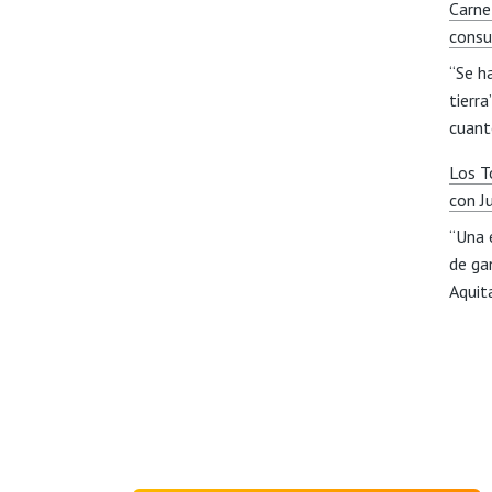
Carne
consu
“Se h
tierr
cuan
Los T
con J
“Una 
de ga
Aqui