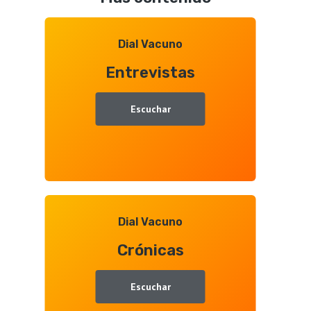
Aquitanima
2026,
entrevista
Dial Vacuno
con
Entrevistas
Juan
Ramón
Gallego
Escuchar
Dial Vacuno
Crónicas
Escuchar