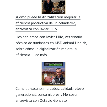
como
ganadera
y
¿Cómo puede la digitalización mejorar la
la
eficiencia productiva de un cebadero?,
visión
entrevista con Javier Lillo
social
Hoy hablamos con Javier Lillo, veterinario
del
técnico de rumiantes en MSD Animal Health,
sector,
sobre cómo la digitalización mejora la
entrevista
:
eficiencia…
Lee más
con
¿Cómo
Miriam
puede
Beorlegui
la
digitalización
mejorar
Carne de vacuno, mercados, calidad, relevo
la
generacional, consumidores y Mercosur,
eficiencia
entrevista con Octavio Gonzalo
productiva