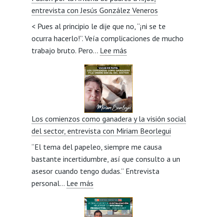
entrevista con Jesús González Veneros
< Pues al principio le dije que no, “¡ni se te
ocurra hacerlo!”. Veía complicaciones de mucho
:
trabajo bruto. Pero…
Lee más
Pasión
por
la
Avileña
de
Los comienzos como ganadera y la visión social
padres
del sector, entrevista con Miriam Beorlegui
a
“El tema del papeleo, siempre me causa
hijos,
bastante incertidumbre, así que consulto a un
entrevista
asesor cuando tengo dudas.” Entrevista
con
:
personal…
Lee más
Jesús
Los
González
comienzos
Veneros