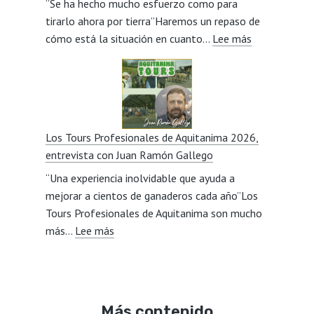
“Se ha hecho mucho esfuerzo como para
de
tirarlo ahora por tierra”Haremos un repaso de
un
:
cómo está la situación en cuanto…
cebadero?,
Lee más
Carne
entrevista
de
con
vacuno,
Javier
mercados,
Lillo
calidad,
Los Tours Profesionales de Aquitanima 2026,
relevo
entrevista con Juan Ramón Gallego
generacional,
“Una experiencia inolvidable que ayuda a
consumidore
mejorar a cientos de ganaderos cada año”Los
y
Tours Profesionales de Aquitanima son mucho
Mercosur,
:
más…
Lee más
entrevista
Los
con
Tours
Octavio
Profesionales
Gonzalo
de
Más contenido