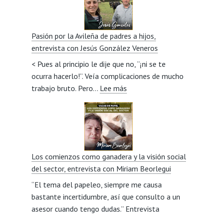
Pasión por la Avileña de padres a hijos,
entrevista con Jesús González Veneros
< Pues al principio le dije que no, “¡ni se te
ocurra hacerlo!”. Veía complicaciones de mucho
:
trabajo bruto. Pero…
Lee más
Pasión
por
la
Avileña
de
Los comienzos como ganadera y la visión social
padres
del sector, entrevista con Miriam Beorlegui
a
“El tema del papeleo, siempre me causa
hijos,
bastante incertidumbre, así que consulto a un
entrevista
asesor cuando tengo dudas.” Entrevista
con