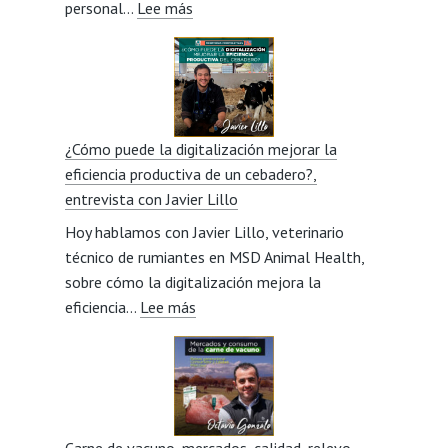
:
personal…
Lee más
Jesús
Los
González
comienzos
Veneros
como
ganadera
y
¿Cómo puede la digitalización mejorar la
la
eficiencia productiva de un cebadero?,
visión
entrevista con Javier Lillo
social
Hoy hablamos con Javier Lillo, veterinario
del
técnico de rumiantes en MSD Animal Health,
sector,
sobre cómo la digitalización mejora la
entrevista
:
eficiencia…
Lee más
con
¿Cómo
Miriam
puede
Beorlegui
la
digitalización
mejorar