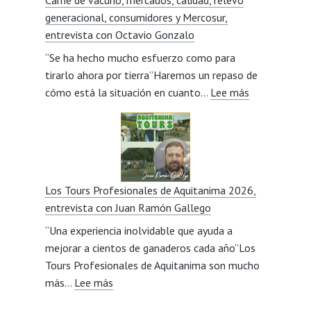
Carne de vacuno, mercados, calidad, relevo
la
generacional, consumidores y Mercosur,
eficiencia
entrevista con Octavio Gonzalo
productiva
“Se ha hecho mucho esfuerzo como para
de
tirarlo ahora por tierra”Haremos un repaso de
un
:
cómo está la situación en cuanto…
cebadero?,
Lee más
Carne
entrevista
de
con
vacuno,
Javier
mercados,
Lillo
calidad,
Los Tours Profesionales de Aquitanima 2026,
relevo
entrevista con Juan Ramón Gallego
generacional,
“Una experiencia inolvidable que ayuda a
consumidore
mejorar a cientos de ganaderos cada año”Los
y
Tours Profesionales de Aquitanima son mucho
Mercosur,
:
más…
Lee más
entrevista
Los
con