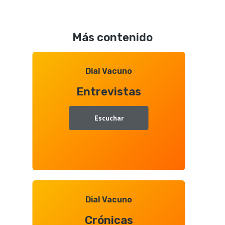
Tours
Octavio
Profesionales
Gonzalo
de
Más contenido
Aquitanima
2026,
entrevista
Dial Vacuno
con
Entrevistas
Juan
Ramón
Gallego
Escuchar
Dial Vacuno
Crónicas