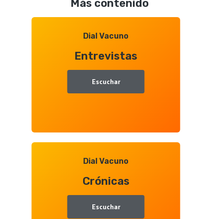
Más contenido
Aquitanima
2026,
entrevista
Dial Vacuno
con
Entrevistas
Juan
Ramón
Gallego
Escuchar
Dial Vacuno
Crónicas
Escuchar