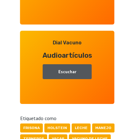
Dial Vacuno
Audioartículos
Escuchar
Etiquetado como
FRISONA
HOLSTEIN
LECHE
MANEJO
TERNEROS
VACAS
VACUNO DE LECHE