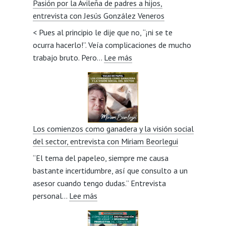
Pasión por la Avileña de padres a hijos,
entrevista con Jesús González Veneros
< Pues al principio le dije que no, “¡ni se te
ocurra hacerlo!”. Veía complicaciones de mucho
:
trabajo bruto. Pero…
Lee más
Pasión
por
la
Avileña
de
Los comienzos como ganadera y la visión social
padres
del sector, entrevista con Miriam Beorlegui
a
“El tema del papeleo, siempre me causa
hijos,
bastante incertidumbre, así que consulto a un
entrevista
asesor cuando tengo dudas.” Entrevista
con
:
personal…
Lee más
Jesús
Los
González
comienzos
Veneros