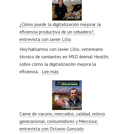
como
ganadera
y
¿Cómo puede la digitalización mejorar la
la
eficiencia productiva de un cebadero?,
visión
entrevista con Javier Lillo
social
Hoy hablamos con Javier Lillo, veterinario
del
técnico de rumiantes en MSD Animal Health,
sector,
sobre cómo la digitalización mejora la
entrevista
:
eficiencia…
Lee más
con
¿Cómo
Miriam
puede
Beorlegui
la
digitalización
mejorar
Carne de vacuno, mercados, calidad, relevo
la
generacional, consumidores y Mercosur,
eficiencia
entrevista con Octavio Gonzalo
productiva