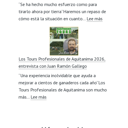
“Se ha hecho mucho esfuerzo como para
de
tirarlo ahora por tierra”Haremos un repaso de
un
:
cómo está la situación en cuanto…
cebadero?,
Lee más
Carne
entrevista
de
con
vacuno,
Javier
mercados,
Lillo
calidad,
Los Tours Profesionales de Aquitanima 2026,
relevo
entrevista con Juan Ramón Gallego
generacional,
“Una experiencia inolvidable que ayuda a
consumidore
mejorar a cientos de ganaderos cada año”Los
y
Tours Profesionales de Aquitanima son mucho
Mercosur,
:
más…
Lee más
entrevista
Los
con
Tours
Octavio
Profesionales
Gonzalo
de