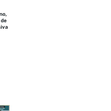
no,
 de
siva