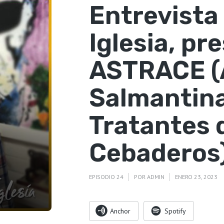
Entrevista
Iglesia, pr
ASTRACE (
Salmantin
Tratantes 
Cebaderos
EPISODIO 24
POR
ADMIN
ENERO 23, 2023
Anchor
Spotify