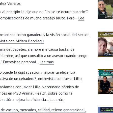
lez Veneros
 al principio le dije que no, “¡ni se te ocurra hacerlo!”.
complicaciones de mucho trabajo bruto. Pero…
Lee
asión
omienzos como ganadera y la visión social del sector,
or
vista con Miriam Beorlegui
a
ema del papeleo, siempre me causa bastante
vileña
tidumbre, así que consulto a un asesor cuando tengo
e
:
.” Entrevista personal…
adres
Lee más
Los
 puede la digitalización mejorar la eficiencia
comienzos
jos,
ctiva de un cebadero?, entrevista con Javier Lillo
como
ntrevista
ablamos con Javier Lillo, veterinario técnico de
ganadera
on
ntes en MSD Animal Health, sobre cómo la
y
esús
:
alización mejora la eficiencia…
Lee más
la
onzález
¿Cómo
visión
eneros
 de vacuno, mercados, calidad, relevo generacional,
puede
social