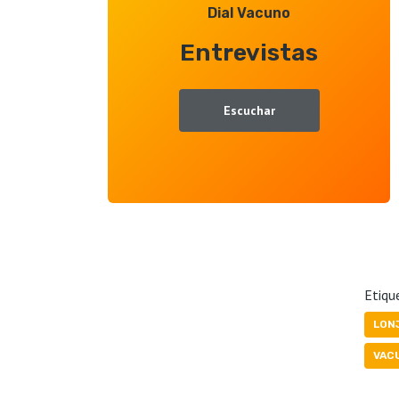
Dial Vacuno
Entrevistas
Escuchar
Etiqu
LON
VAC