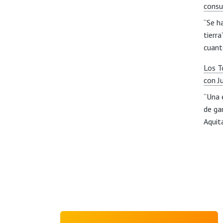
consu
“Se h
tierr
cuan
Los T
con J
“Una 
de ga
Aqui