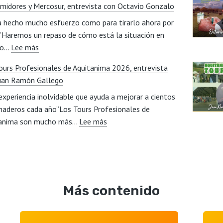
midores y Mercosur, entrevista con Octavio Gonzalo
la
del
a hecho mucho esfuerzo como para tirarlo ahora por
digitalización
sector,
a”Haremos un repaso de cómo está la situación en
mejorar
entrevista
:
to…
Lee más
la
con
Carne
eficiencia
Miriam
ours Profesionales de Aquitanima 2026, entrevista
de
productiva
Beorlegui
uan Ramón Gallego
vacuno,
de
experiencia inolvidable que ayuda a mejorar a cientos
mercados,
un
naderos cada año”Los Tours Profesionales de
calidad,
cebadero?,
:
tanima son mucho más…
relevo
Lee más
entrevista
Los
generacional,
con
Tours
consumidores
Javier
Profesionales
y
Lillo
de
Mercosur,
Aquitanima
entrevista
Más contenido
2026,
con
entrevista
Octavio
con
Gonzalo