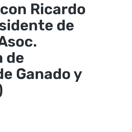
 con Ricardo
esidente de
Asoc.
a de
de Ganado y
)