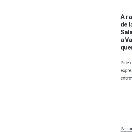
A ra
de 
Sal
a V
quer
Pide 
expre
entre
Pasión