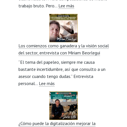
:
trabajo bruto. Pero…
Lee más
Pasión
por
la
Avileña
de
Los comienzos como ganadera y la visión social
padres
del sector, entrevista con Miriam Beorlegui
a
“El tema del papeleo, siempre me causa
hijos,
bastante incertidumbre, así que consulto a un
entrevista
asesor cuando tengo dudas.” Entrevista
con
:
personal…
Lee más
Jesús
Los
González
comienzos
Veneros
como
ganadera
y
¿Cómo puede la digitalización mejorar la
la