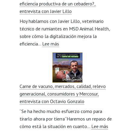
eficiencia productiva de un cebadero?,
visión
entrevista con Javier Lillo
social
Hoy hablamos con Javier Lillo, veterinario
del
técnico de rumiantes en MSD Animal Health,
sector,
sobre cómo la digitalización mejora la
entrevista
:
eficiencia…
Lee más
con
¿Cómo
Miriam
puede
Beorlegui
la
digitalización
mejorar
Carne de vacuno, mercados, calidad, relevo
la
generacional, consumidores y Mercosur,
eficiencia
entrevista con Octavio Gonzalo
productiva
“Se ha hecho mucho esfuerzo como para
de
tirarlo ahora por tierra”Haremos un repaso de
un
:
cómo está la situación en cuanto…
cebadero?,
Lee más
Carne
entrevista