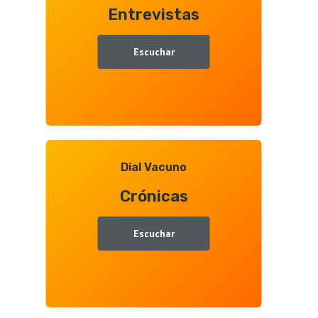
Entrevistas
Juan
Ramón
Gallego
Escuchar
Dial Vacuno
Crónicas
Escuchar