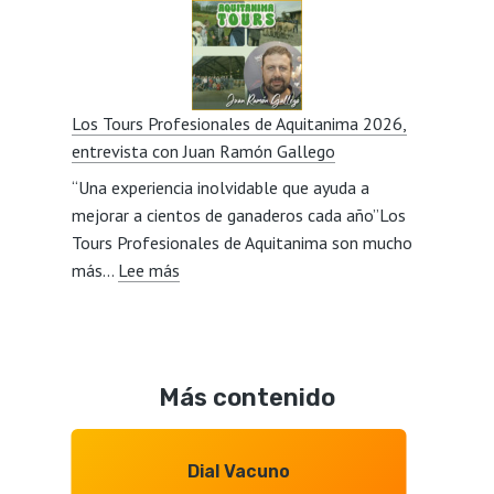
de
con
vacuno,
Javier
mercados,
Lillo
calidad,
Los Tours Profesionales de Aquitanima 2026,
relevo
entrevista con Juan Ramón Gallego
generacional,
“Una experiencia inolvidable que ayuda a
consumidore
mejorar a cientos de ganaderos cada año”Los
y
Tours Profesionales de Aquitanima son mucho
Mercosur,
:
más…
Lee más
entrevista
Los
con
Tours
Octavio
Profesionales
Gonzalo
de
Más contenido
Aquitanima
2026,
entrevista
Dial Vacuno
con