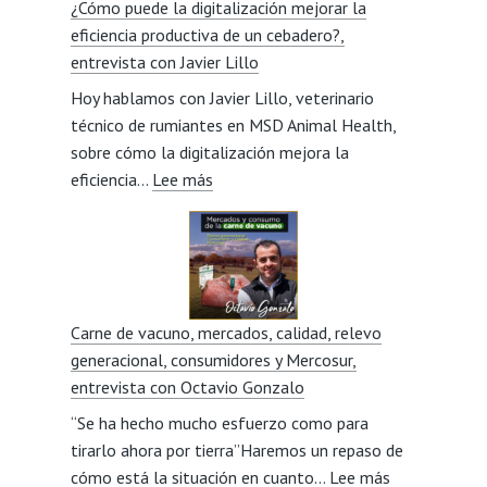
¿Cómo puede la digitalización mejorar la
la
eficiencia productiva de un cebadero?,
visión
entrevista con Javier Lillo
social
Hoy hablamos con Javier Lillo, veterinario
del
técnico de rumiantes en MSD Animal Health,
sector,
sobre cómo la digitalización mejora la
entrevista
:
eficiencia…
Lee más
con
¿Cómo
Miriam
puede
Beorlegui
la
digitalización
mejorar
Carne de vacuno, mercados, calidad, relevo
la
generacional, consumidores y Mercosur,
eficiencia
entrevista con Octavio Gonzalo
productiva
“Se ha hecho mucho esfuerzo como para
de
tirarlo ahora por tierra”Haremos un repaso de
un
:
cómo está la situación en cuanto…
cebadero?,
Lee más