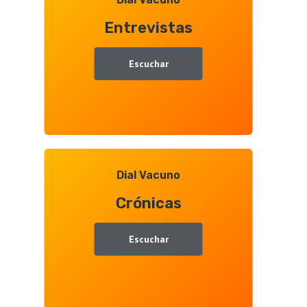
con
Entrevistas
Juan
Ramón
Gallego
Escuchar
Dial Vacuno
Crónicas
Escuchar