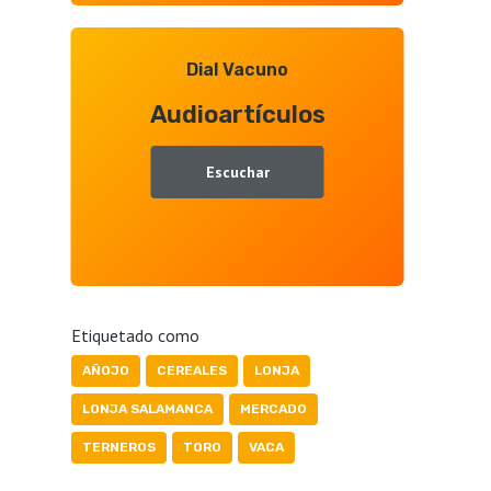
Dial Vacuno
Audioartículos
Escuchar
Etiquetado como
AÑOJO
CEREALES
LONJA
LONJA SALAMANCA
MERCADO
TERNEROS
TORO
VACA