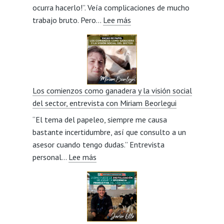
ocurra hacerlo!”. Veía complicaciones de mucho
:
trabajo bruto. Pero…
Lee más
Pasión
por
la
Avileña
de
Los comienzos como ganadera y la visión social
padres
del sector, entrevista con Miriam Beorlegui
a
“El tema del papeleo, siempre me causa
hijos,
bastante incertidumbre, así que consulto a un
entrevista
asesor cuando tengo dudas.” Entrevista
con
:
personal…
Lee más
Jesús
Los
González
comienzos
Veneros
como
ganadera
y