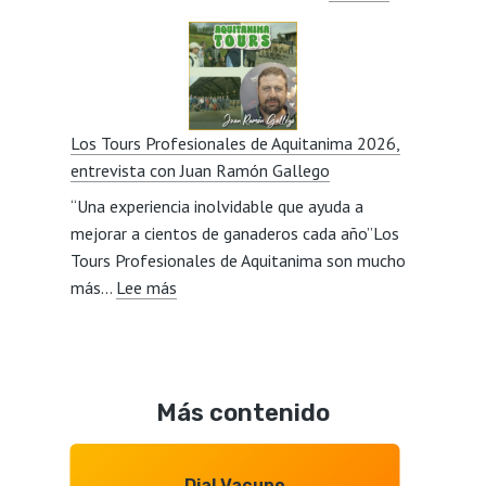
Carne
entrevista
de
con
vacuno,
Javier
mercados,
Lillo
calidad,
Los Tours Profesionales de Aquitanima 2026,
relevo
entrevista con Juan Ramón Gallego
generacional,
“Una experiencia inolvidable que ayuda a
consumidore
mejorar a cientos de ganaderos cada año”Los
y
Tours Profesionales de Aquitanima son mucho
Mercosur,
:
más…
Lee más
entrevista
Los
con
Tours
Octavio
Profesionales
Gonzalo
de
Más contenido
Aquitanima
2026,
entrevista
Dial Vacuno