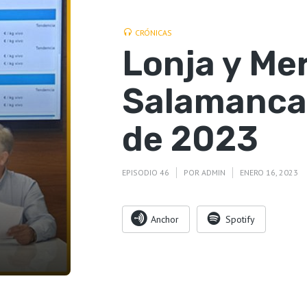
CRÓNICAS
Lonja y Me
Salamanca 
de 2023
EPISODIO 46
POR
ADMIN
ENERO 16, 2023
Anchor
Spotify