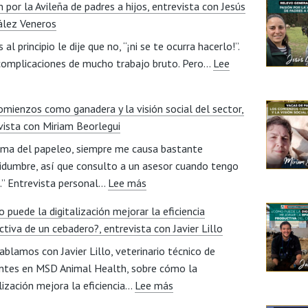
 por la Avileña de padres a hijos, entrevista con Jesús
lez Veneros
 al principio le dije que no, “¡ni se te ocurra hacerlo!”.
complicaciones de mucho trabajo bruto. Pero…
Lee
asión
omienzos como ganadera y la visión social del sector,
or
vista con Miriam Beorlegui
a
ema del papeleo, siempre me causa bastante
vileña
tidumbre, así que consulto a un asesor cuando tengo
e
:
.” Entrevista personal…
adres
Lee más
Los
 puede la digitalización mejorar la eficiencia
comienzos
jos,
ctiva de un cebadero?, entrevista con Javier Lillo
como
ntrevista
ablamos con Javier Lillo, veterinario técnico de
ganadera
on
ntes en MSD Animal Health, sobre cómo la
y
esús
:
alización mejora la eficiencia…
Lee más
la
onzález
¿Cómo
visión
eneros