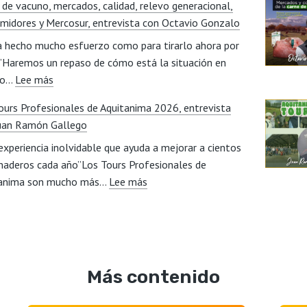
 de vacuno, mercados, calidad, relevo generacional,
puede
social
midores y Mercosur, entrevista con Octavio Gonzalo
la
del
a hecho mucho esfuerzo como para tirarlo ahora por
digitalización
sector,
a”Haremos un repaso de cómo está la situación en
mejorar
entrevista
:
to…
Lee más
la
con
Carne
eficiencia
Miriam
ours Profesionales de Aquitanima 2026, entrevista
de
productiva
Beorlegui
uan Ramón Gallego
vacuno,
de
experiencia inolvidable que ayuda a mejorar a cientos
mercados,
un
naderos cada año”Los Tours Profesionales de
calidad,
cebadero?,
:
tanima son mucho más…
relevo
Lee más
entrevista
Los
generacional,
con
Tours
consumidores
Javier
Profesionales
y
Lillo
de
Mercosur,
Aquitanima
entrevista
Más contenido
2026,
con
entrevista
Octavio