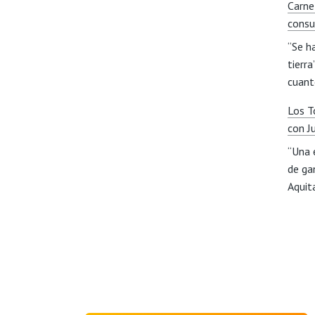
Carne
consu
“Se h
tierr
cuan
Los T
con J
“Una 
de ga
Aqui