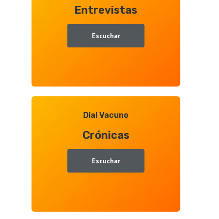
Entrevistas
Juan
Ramón
Gallego
Escuchar
Dial Vacuno
Crónicas
Escuchar