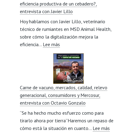
eficiencia productiva de un cebadero?,
visión
entrevista con Javier Lillo
social
Hoy hablamos con Javier Lillo, veterinario
del
técnico de rumiantes en MSD Animal Health,
sector,
sobre cómo la digitalización mejora la
entrevista
:
eficiencia…
Lee más
con
¿Cómo
Miriam
puede
Beorlegui
la
digitalización
mejorar
Carne de vacuno, mercados, calidad, relevo
la
generacional, consumidores y Mercosur,
eficiencia
entrevista con Octavio Gonzalo
productiva
“Se ha hecho mucho esfuerzo como para
de
tirarlo ahora por tierra”Haremos un repaso de
un
:
cómo está la situación en cuanto…
cebadero?,
Lee más
Carne
entrevista