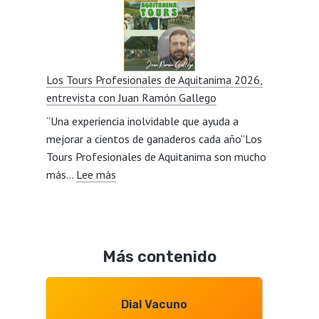
de
con
vacuno,
Javier
mercados,
Lillo
calidad,
Los Tours Profesionales de Aquitanima 2026,
relevo
entrevista con Juan Ramón Gallego
generacional,
“Una experiencia inolvidable que ayuda a
consumidore
mejorar a cientos de ganaderos cada año”Los
y
Tours Profesionales de Aquitanima son mucho
Mercosur,
:
más…
Lee más
entrevista
Los
con
Tours
Octavio
Profesionales
Gonzalo
de
Más contenido
Aquitanima
2026,
entrevista
Dial Vacuno
con