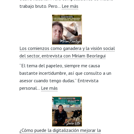
:
trabajo bruto. Pero…
Lee más
Pasión
por
la
Avileña
de
Los comienzos como ganadera y la visión social
padres
del sector, entrevista con Miriam Beorlegui
a
“El tema del papeleo, siempre me causa
hijos,
bastante incertidumbre, así que consulto a un
entrevista
asesor cuando tengo dudas.” Entrevista
con
:
personal…
Lee más
Jesús
Los
González
comienzos
Veneros
como
ganadera
y
¿Cómo puede la digitalización mejorar la
la