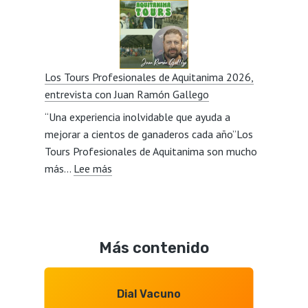
de
con
vacuno,
Javier
mercados,
Lillo
calidad,
Los Tours Profesionales de Aquitanima 2026,
relevo
entrevista con Juan Ramón Gallego
generacional,
“Una experiencia inolvidable que ayuda a
consumidore
mejorar a cientos de ganaderos cada año”Los
y
Tours Profesionales de Aquitanima son mucho
Mercosur,
:
más…
Lee más
entrevista
Los
con
Tours
Octavio
Profesionales
Gonzalo
de
Más contenido
Aquitanima
2026,
entrevista
Dial Vacuno
con