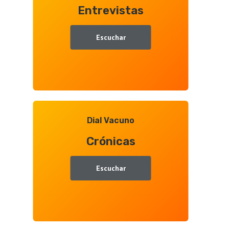
Entrevistas
Juan
Ramón
Gallego
Escuchar
Dial Vacuno
Crónicas
Escuchar