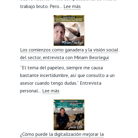
:
trabajo bruto. Pero…
Lee más
Pasión
por
la
Avileña
de
Los comienzos como ganadera y la visión social
padres
del sector, entrevista con Miriam Beorlegui
a
“El tema del papeleo, siempre me causa
hijos,
bastante incertidumbre, así que consulto a un
entrevista
asesor cuando tengo dudas.” Entrevista
con
:
personal…
Lee más
Jesús
Los
González
comienzos
Veneros
como
ganadera
y
¿Cómo puede la digitalización mejorar la
la