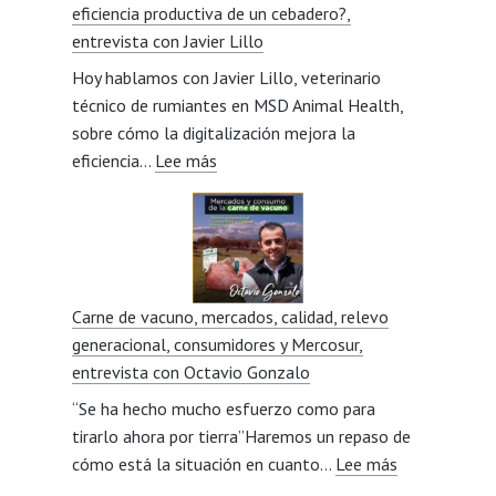
eficiencia productiva de un cebadero?,
visión
entrevista con Javier Lillo
social
Hoy hablamos con Javier Lillo, veterinario
del
técnico de rumiantes en MSD Animal Health,
sector,
sobre cómo la digitalización mejora la
entrevista
:
eficiencia…
Lee más
con
¿Cómo
Miriam
puede
Beorlegui
la
digitalización
mejorar
Carne de vacuno, mercados, calidad, relevo
la
generacional, consumidores y Mercosur,
eficiencia
entrevista con Octavio Gonzalo
productiva
“Se ha hecho mucho esfuerzo como para
de
tirarlo ahora por tierra”Haremos un repaso de
un
:
cómo está la situación en cuanto…
cebadero?,
Lee más
Carne
entrevista