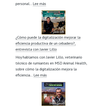
:
personal…
Lee más
Jesús
Los
González
comienzos
Veneros
como
ganadera
y
¿Cómo puede la digitalización mejorar la
la
eficiencia productiva de un cebadero?,
visión
entrevista con Javier Lillo
social
Hoy hablamos con Javier Lillo, veterinario
del
técnico de rumiantes en MSD Animal Health,
sector,
sobre cómo la digitalización mejora la
entrevista
:
eficiencia…
Lee más
con
¿Cómo
Miriam
puede
Beorlegui
la
digitalización
mejorar