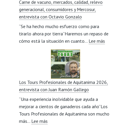
Carne de vacuno, mercados, calidad, relevo
la
generacional, consumidores y Mercosur,
eficiencia
entrevista con Octavio Gonzalo
productiva
“Se ha hecho mucho esfuerzo como para
de
tirarlo ahora por tierra”Haremos un repaso de
un
:
cómo está la situación en cuanto…
cebadero?,
Lee más
Carne
entrevista
de
con
vacuno,
Javier
mercados,
Lillo
calidad,
Los Tours Profesionales de Aquitanima 2026,
relevo
entrevista con Juan Ramón Gallego
generacional,
“Una experiencia inolvidable que ayuda a
consumidore
mejorar a cientos de ganaderos cada año”Los
y
Tours Profesionales de Aquitanima son mucho
Mercosur,
:
más…
Lee más
entrevista
Los
con