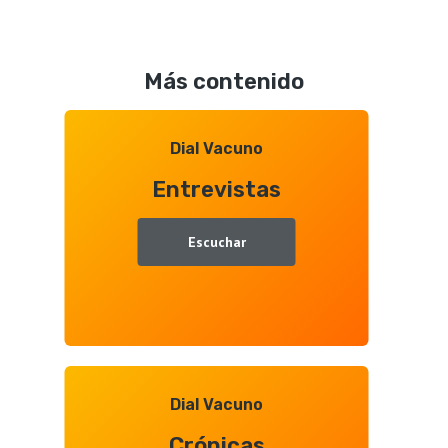
Tours
Octavio
Profesionales
Gonzalo
de
Más contenido
Aquitanima
2026,
entrevista
Dial Vacuno
con
Entrevistas
Juan
Ramón
Gallego
Escuchar
Dial Vacuno
Crónicas