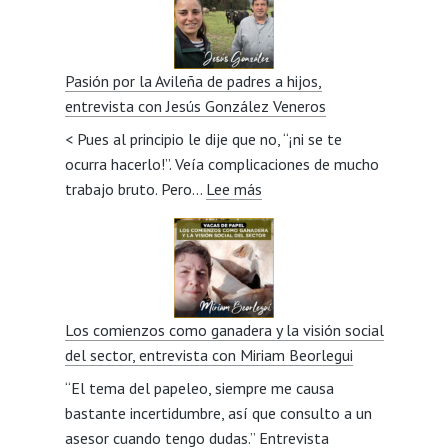
Pasión por la Avileña de padres a hijos,
entrevista con Jesús González Veneros
< Pues al principio le dije que no, “¡ni se te
ocurra hacerlo!”. Veía complicaciones de mucho
:
trabajo bruto. Pero…
Lee más
Pasión
por
la
Avileña
de
Los comienzos como ganadera y la visión social
padres
del sector, entrevista con Miriam Beorlegui
a
“El tema del papeleo, siempre me causa
hijos,
bastante incertidumbre, así que consulto a un
entrevista
asesor cuando tengo dudas.” Entrevista
con