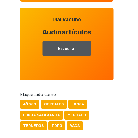
Dial Vacuno
Audioartículos
Escuchar
Etiquetado como
AÑOJO
CEREALES
LONJA
LONJA SALAMANCA
MERCADO
TERNEROS
TORO
VACA