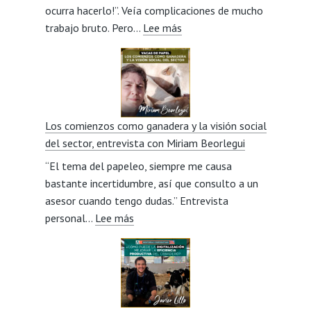
ocurra hacerlo!”. Veía complicaciones de mucho
:
trabajo bruto. Pero…
Lee más
Pasión
por
la
Avileña
de
Los comienzos como ganadera y la visión social
padres
del sector, entrevista con Miriam Beorlegui
a
“El tema del papeleo, siempre me causa
hijos,
bastante incertidumbre, así que consulto a un
entrevista
asesor cuando tengo dudas.” Entrevista
con
:
personal…
Lee más
Jesús
Los
González
comienzos
Veneros
como
ganadera
y