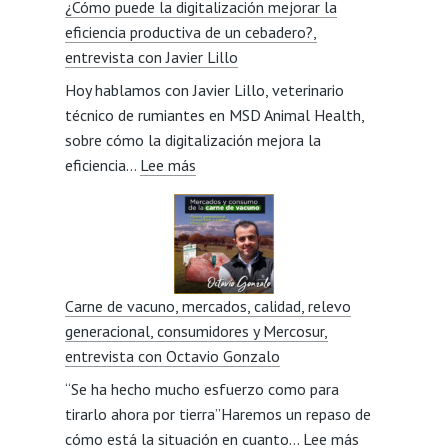
¿Cómo puede la digitalización mejorar la
la
eficiencia productiva de un cebadero?,
visión
entrevista con Javier Lillo
social
Hoy hablamos con Javier Lillo, veterinario
del
técnico de rumiantes en MSD Animal Health,
sector,
sobre cómo la digitalización mejora la
entrevista
:
eficiencia…
Lee más
con
¿Cómo
Miriam
puede
Beorlegui
la
digitalización
mejorar
Carne de vacuno, mercados, calidad, relevo
la
generacional, consumidores y Mercosur,
eficiencia
entrevista con Octavio Gonzalo
productiva
“Se ha hecho mucho esfuerzo como para
de
tirarlo ahora por tierra”Haremos un repaso de
un
:
cómo está la situación en cuanto…
cebadero?,
Lee más