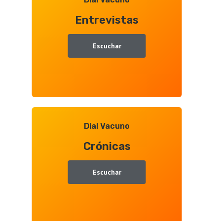
con
Entrevistas
Juan
Ramón
Gallego
Escuchar
Dial Vacuno
Crónicas
Escuchar