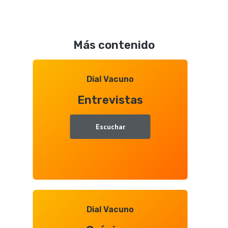
Tours
Octavio
Profesionales
Gonzalo
de
Más contenido
Aquitanima
2026,
entrevista
Dial Vacuno
con
Entrevistas
Juan
Ramón
Gallego
Escuchar
Dial Vacuno