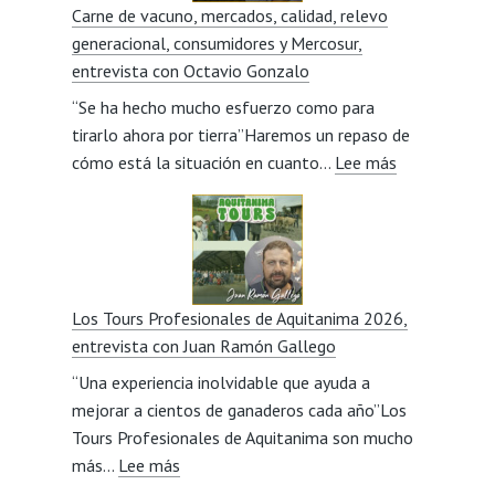
Carne de vacuno, mercados, calidad, relevo
la
generacional, consumidores y Mercosur,
eficiencia
entrevista con Octavio Gonzalo
productiva
“Se ha hecho mucho esfuerzo como para
de
tirarlo ahora por tierra”Haremos un repaso de
un
:
cómo está la situación en cuanto…
cebadero?,
Lee más
Carne
entrevista
de
con
vacuno,
Javier
mercados,
Lillo
calidad,
Los Tours Profesionales de Aquitanima 2026,
relevo
entrevista con Juan Ramón Gallego
generacional,
“Una experiencia inolvidable que ayuda a
consumidore
mejorar a cientos de ganaderos cada año”Los
y
Tours Profesionales de Aquitanima son mucho
Mercosur,
:
más…
Lee más
entrevista
Los
con