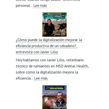
:
personal…
Lee más
Jesús
Los
González
comienzos
Veneros
como
ganadera
y
¿Cómo puede la digitalización mejorar la
la
eficiencia productiva de un cebadero?,
visión
entrevista con Javier Lillo
social
Hoy hablamos con Javier Lillo, veterinario
del
técnico de rumiantes en MSD Animal Health,
sector,
sobre cómo la digitalización mejora la
entrevista
:
eficiencia…
Lee más
con
¿Cómo
Miriam
puede
Beorlegui
la
digitalización
mejorar