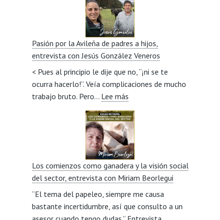
Pasión por la Avileña de padres a hijos,
entrevista con Jesús González Veneros
< Pues al principio le dije que no, “¡ni se te
ocurra hacerlo!”. Veía complicaciones de mucho
:
trabajo bruto. Pero…
Lee más
Pasión
por
la
Avileña
de
Los comienzos como ganadera y la visión social
padres
del sector, entrevista con Miriam Beorlegui
a
“El tema del papeleo, siempre me causa
hijos,
bastante incertidumbre, así que consulto a un
entrevista
asesor cuando tengo dudas.” Entrevista
con